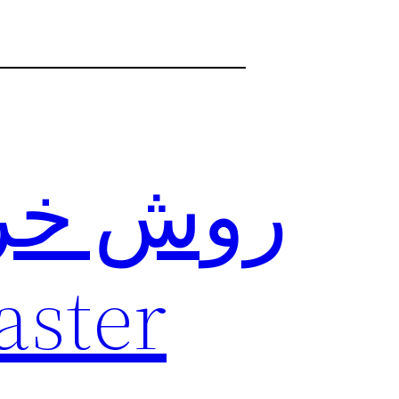
روش خری
N Master