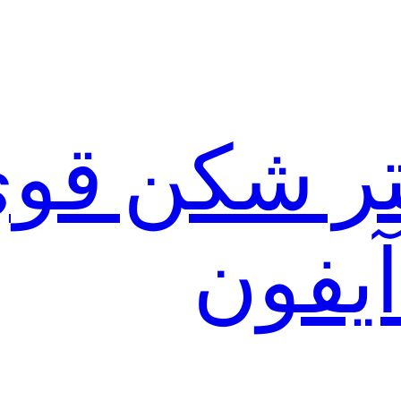
لتر شکن قو
آیفون