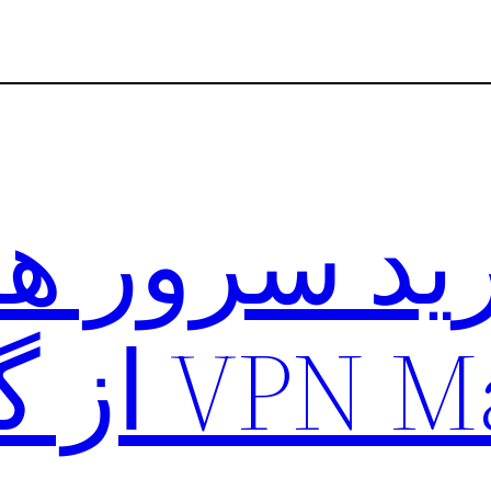
د سرور ها
VP از گوگل