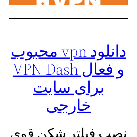
دانلود vpn محبوب
و‌ فعال VPN Dash
برای سایت
خارجی
نصب فیلتر شکن قوی