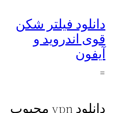
رفتن
به
دانلود فیلتر شکن
محتوا
قوی اندروید و
آیفون
دانلود vpn محبوب