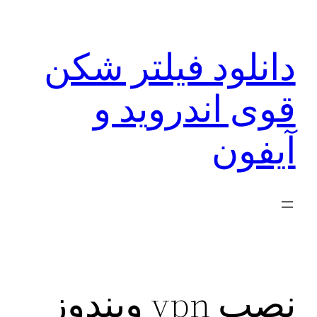
رفتن
به
دانلود فیلتر شکن
محتوا
قوی اندروید و
آیفون
نصب vpn ویندوز