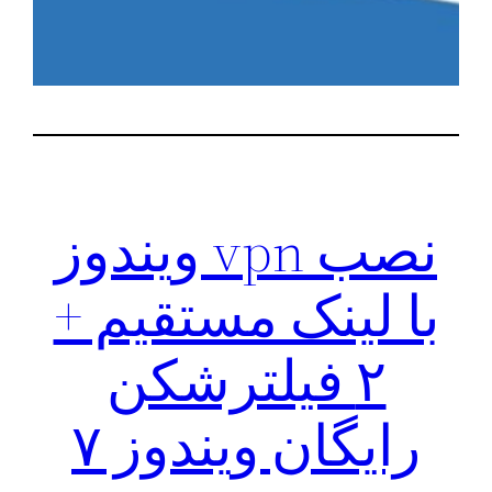
نصب vpn ویندوز
با لینک مستقیم +
۲ فیلترشکن
رایگان ویندوز ۷