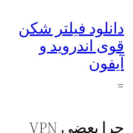
رفتن
به
دانلود فیلتر شکن
محتوا
قوی اندروید و
آیفون
چرا بعضی VPN