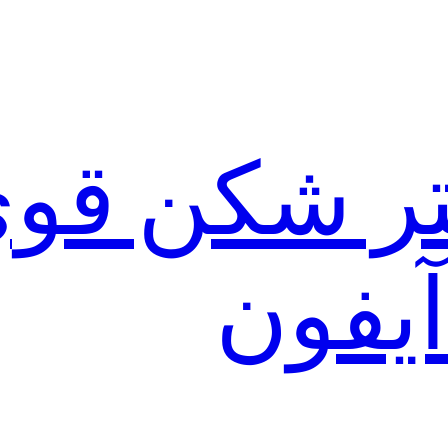
لتر شکن قو
آیفون