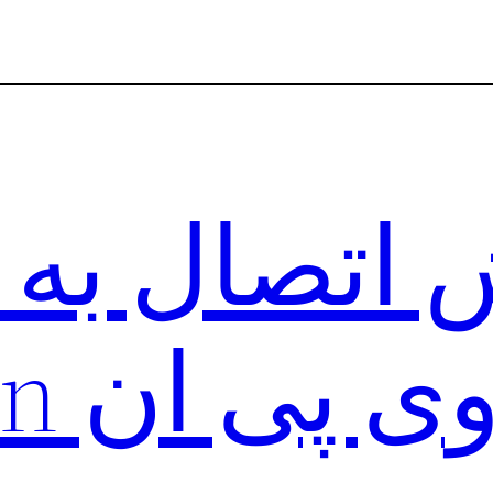
 اتصال به
ی ان viva vpn