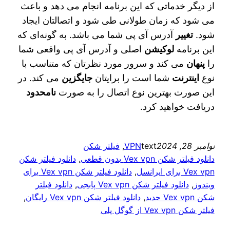
از دیگر خدماتی که این برنامه انجام می‌ دهد و باعث
می‌ شود که زمان طولانی طی شود و اتصالتان ایجاد
شود.
تغییر
آدرس آی پی شما می‌ باشد. به گونه‌ای که
این برنامه
لوکیشن
اصلی و آدرس آی پی واقعی شما
را
پنهان
می‌ کند و سرور مورد نظرتان که متناسب با
نوع
اینترنت
شما است را برایتان
جایگزین
می‌ کند. در
این صورت بهترین نوع اتصال را به صورت
نامحدود
دریافت خواهید کرد.
نوامبر 28, 2024
text
VPN
, 
فیلتر شکن
دانلود فیلتر شکن Vex vpn بدون قطعی
, 
دانلود فیلتر شکن
Vex vpn برای ایرانسل
, 
دانلود فیلتر شکن Vex vpn برای
ویندوز
, 
دانلود فیلتر شکن Vex vpn پابجی
, 
دانلود فیلتر
شکن Vex vpn جدید
, 
دانلود فیلتر شکن Vex vpn رایگان
, 
فیلتر شکن Vex vpn از گوگل پلی