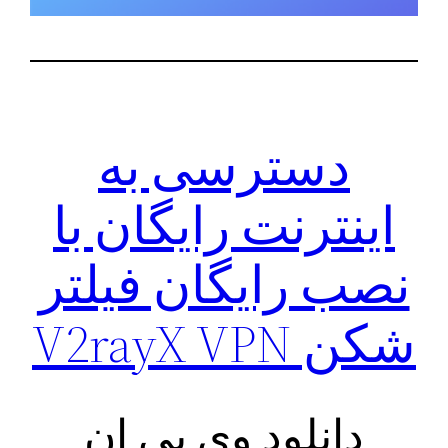
دسترسی به
اینترنت رایگان با
نصب رایگان فیلتر
شکن V2rayX VPN
دانلود وی پی ان