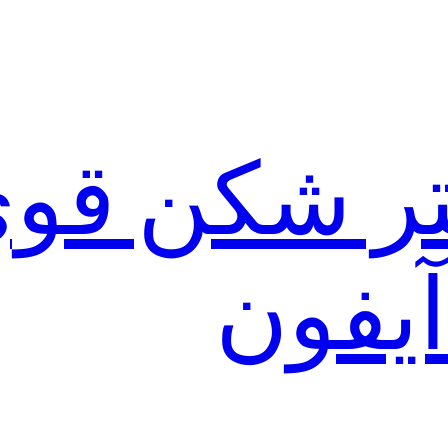
لتر شکن قو
آیفون