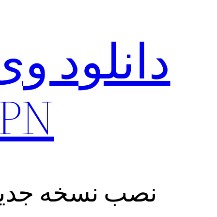
VPN + آپدی
نصب نسخه جدید فیلتر شکن N