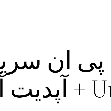
 پی ان سری
آخر