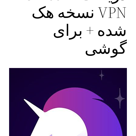
VPN نسخه هک
شده + برای
گوشی