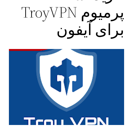
پرمیوم TroyVPN
برای آیفون