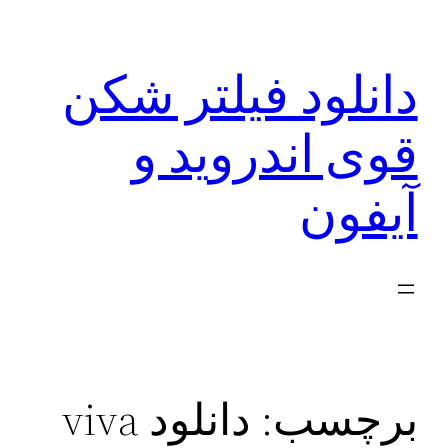
رفتن
به
دانلود فیلتر شکن
محتوا
قوی اندروید و
آیفون
برچسب:
دانلود viva