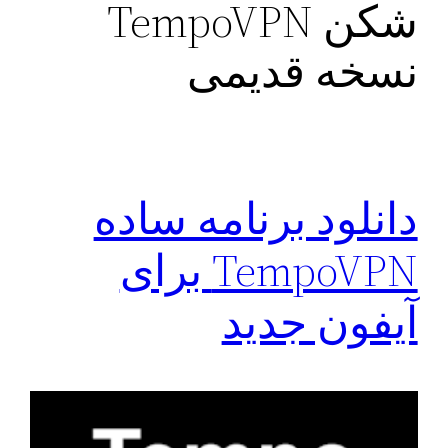
شکن TempoVPN
نسخه قدیمی
دانلود برنامه ساده
TempoVPN برای
آیفون جدید