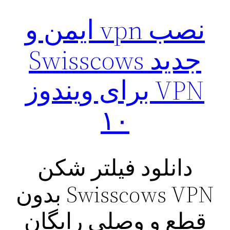
نصب vpn ایمن و
جدید Swisscows
VPN برای ویندوز
۱۰
دانلود فیلتر شکن
Swisscows VPN بدون
قطع و وصلی رایگان