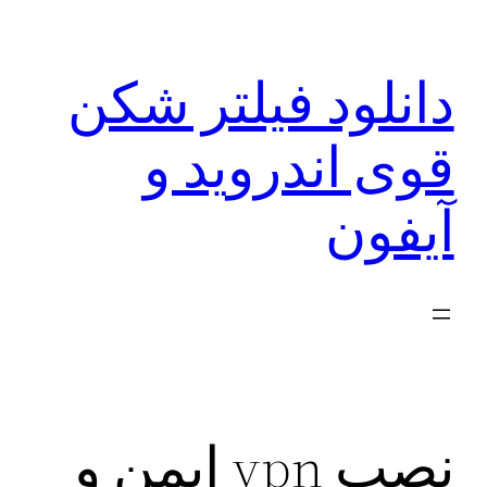
رفتن
به
دانلود فیلتر شکن
محتوا
قوی اندروید و
آیفون
نصب vpn ایمن و