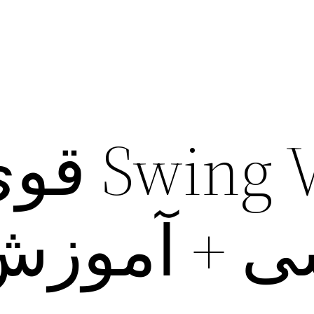
نصب Swing VPN
ی + آموز