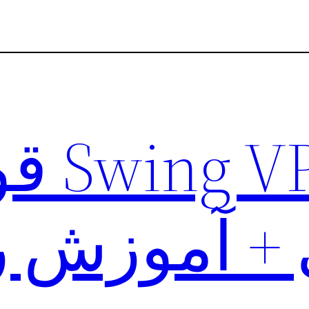
نصب N
 آموزش ر