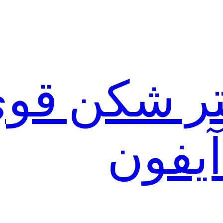
لتر شکن قو
آیفون