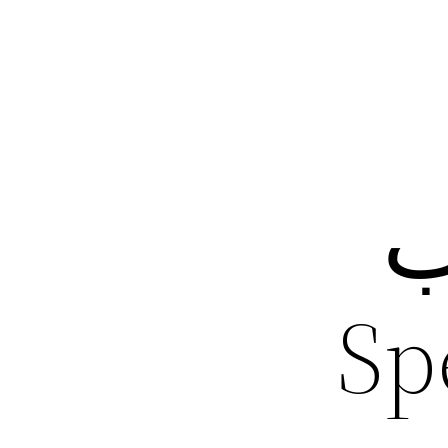
ب
Spee