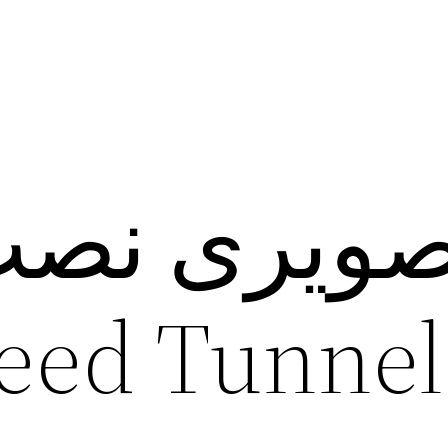
صویری نص
vpn قوی ‌d Tunnel