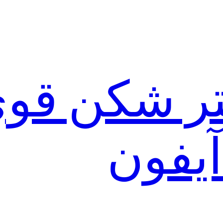
لتر شکن قو
آیفون