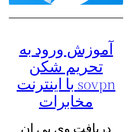
آموزش ورود به
تحریم شکن
sovpn با اینترنت
مخابرات
دریافت وی پی ان