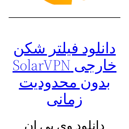
دانلود فیلتر شکن
خارجی SolarVPN
بدون محدودیت
زمانی
دانلود وی پی ان