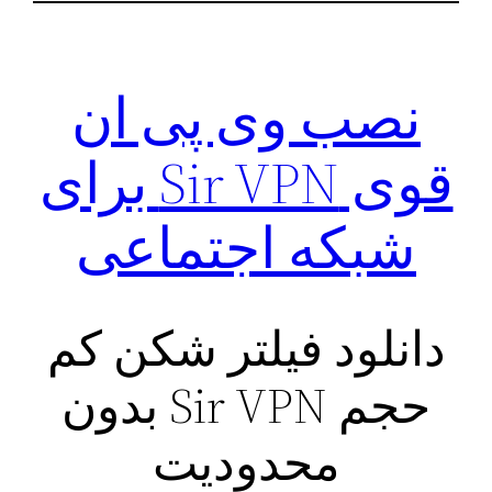
نصب وی پی ان
قوی Sir VPN برای
شبکه اجتماعی
دانلود فیلتر شکن کم
حجم Sir VPN بدون
محدودیت