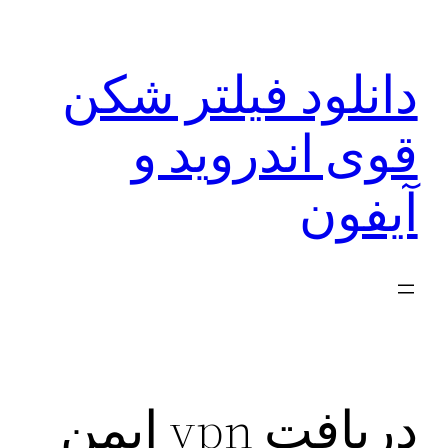
رفتن
به
دانلود فیلتر شکن
محتوا
قوی اندروید و
آیفون
دریافت vpn ایمن