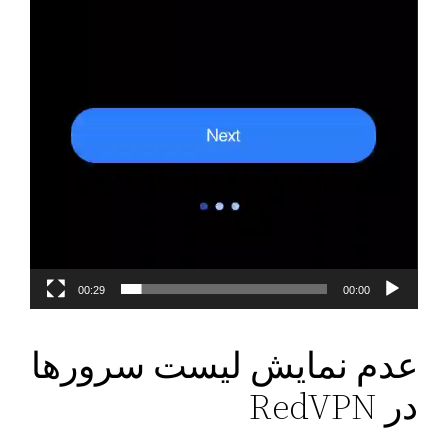
00:29
00:00
عدم نمایش لیست سرورها
در RedVPN