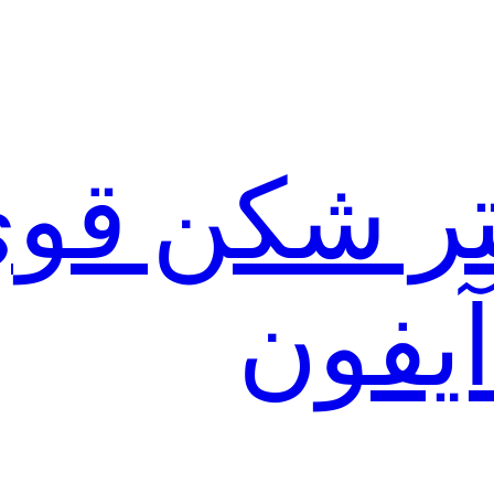
لتر شکن قو
آیفون