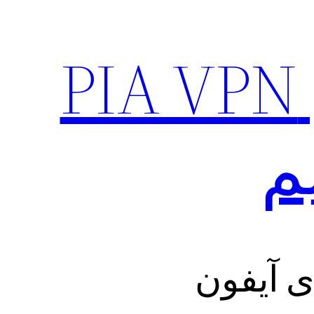
نصب وی پی ان قوی PIA VPN
م