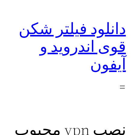
رفتن
به
دانلود فیلتر شکن
محتوا
قوی اندروید و
آیفون
نصب vpn محبوب