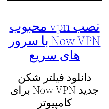
نصب vpn محبوب
Now VPN با سرور
های سریع
دانلود فیلتر شکن
جدید Now VPN برای
کامپیوتر