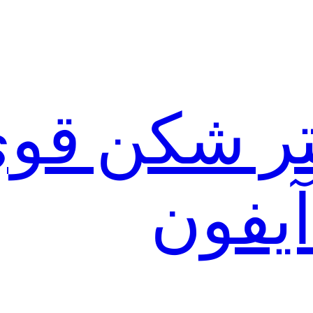
لتر شکن قو
آیفون