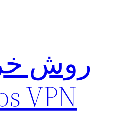
روش خری
Lumos VPN برا