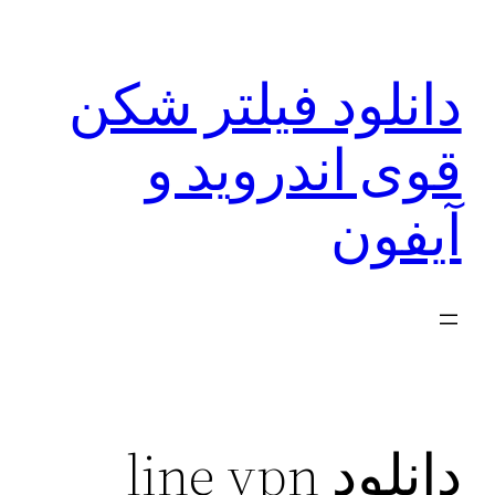
رفتن
به
دانلود فیلتر شکن
محتوا
قوی اندروید و
آیفون
دانلود line vpn