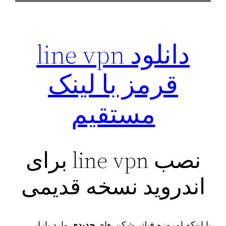
دانلود line vpn
قرمز با لینک
مستقیم
نصب line vpn برای
اندروید نسخه قدیمی
با اینکه امروزه فیلتر شکن‌ های
جدیدی
وارد بازار