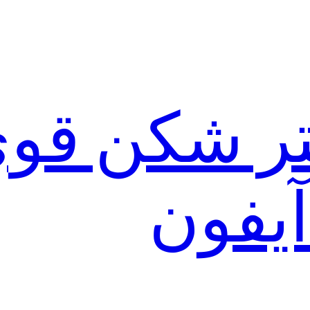
لتر شکن قو
آیفون