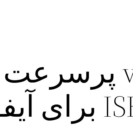
دانلود vpn پرسرعت
یفون