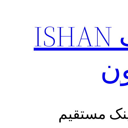
دانلود vpn پرسرعت ISHAN