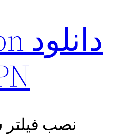
VPN برای
نصب فیلتر شکن ISHAN VPN با