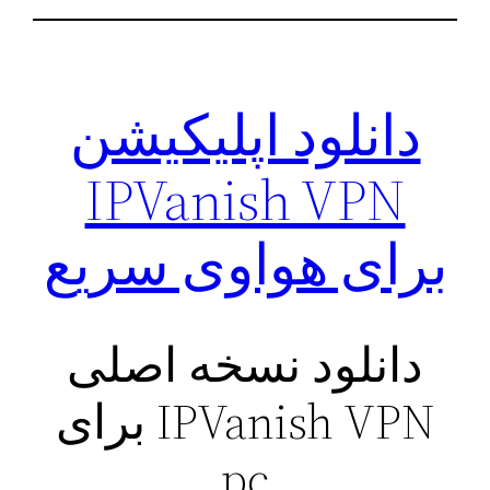
دانلود اپلیکیشن
IPVanish VPN
برای هواوی سریع
دانلود نسخه اصلی
IPVanish VPN برای
pc