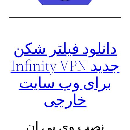
دانلود فیلتر شکن
جدید Infinity VPN
برای وب سایت
خارجی
نصب وی پی ان