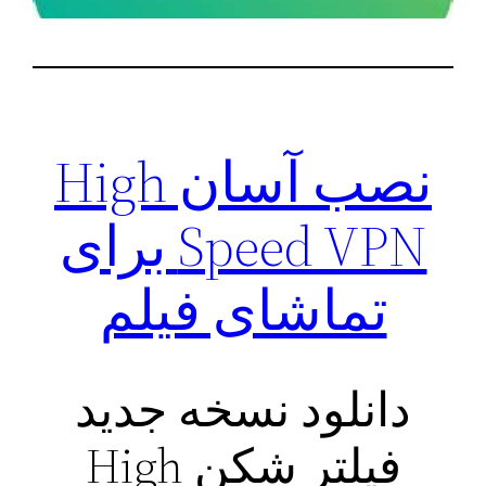
نصب آسان High
Speed VPN برای
تماشای فیلم
دانلود نسخه جدید
فیلتر شکن High