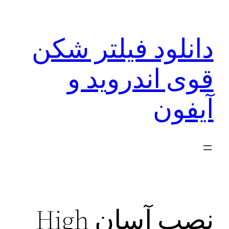
رفتن
به
دانلود فیلتر شکن
محتوا
قوی اندروید و
آیفون
نصب آسان High