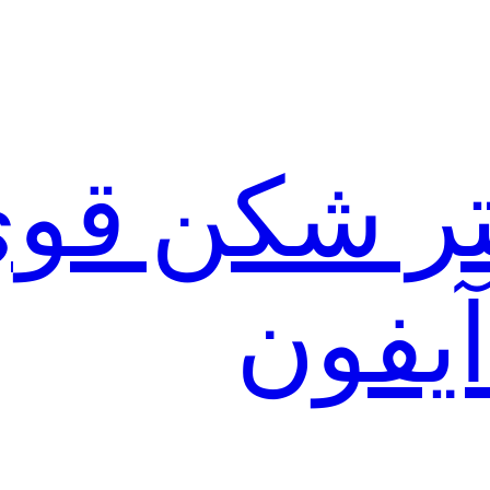
لتر شکن قو
آیفون