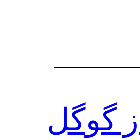
 Fortify VPN از گوگل