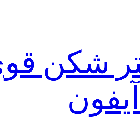
لتر شکن قو
آیفون