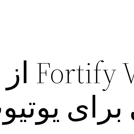
نصب Fortify VPN از
برای یوتیو