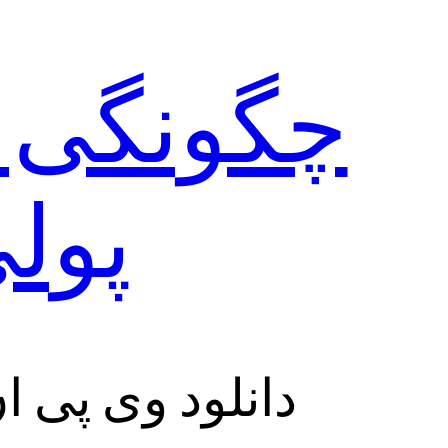
چگونگی ا
پولی x VPN
دانلود وی پی ان فعال astFox VPN