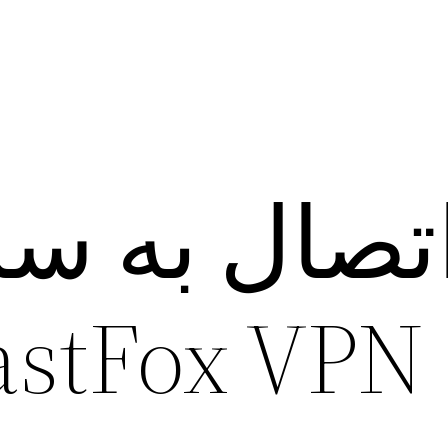
تصال به سر
F