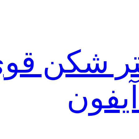
لتر شکن قو
آیفون