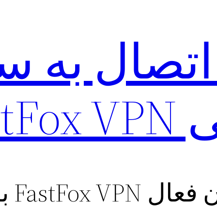
تصال به س
FastFo
F با لینک مستقیم