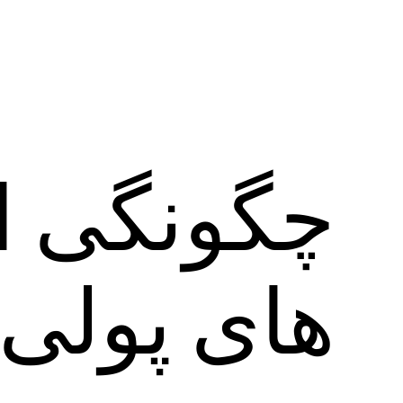
چگونگی ا
های پولی astFox VPN