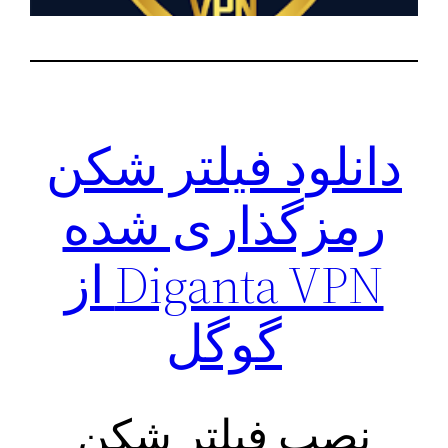
دانلود فیلتر شکن
رمزگذاری شده
Diganta VPN از
گوگل
نصب فیلتر شکن