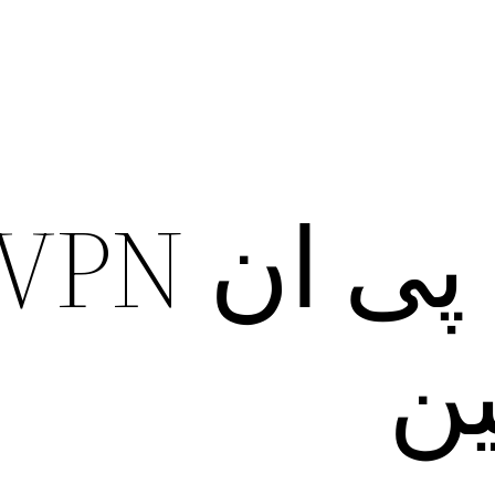
دانلود وی پی
ین