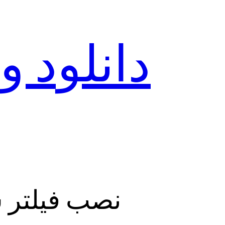
نصب فیلتر شکن فعال N