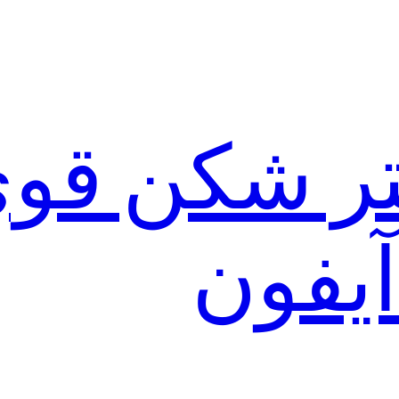
لتر شکن قو
آیفون