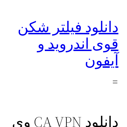
رفتن
به
دانلود فیلتر شکن
محتوا
قوی اندروید و
آیفون
دانلود CA VPN وی