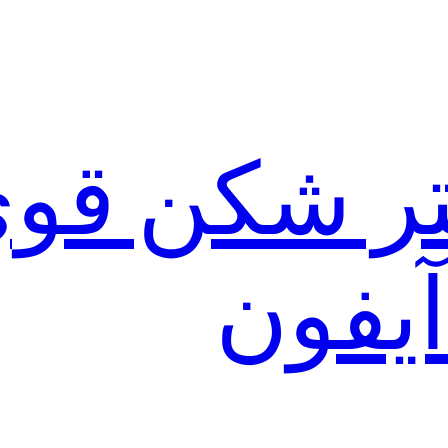
لتر شکن قو
آیفون