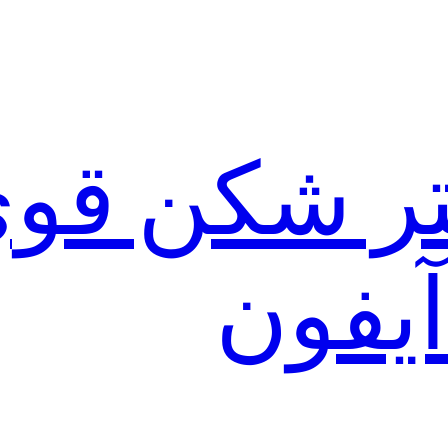
لتر شکن قو
آیفون