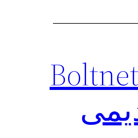
ان Boltnet VPN
دیمی