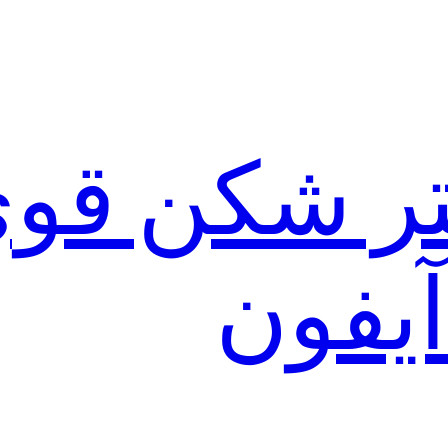
لتر شکن قو
آیفون