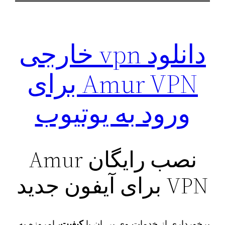
دانلود vpn خارجی
Amur VPN برای
ورود به یوتیوب
نصب رایگان Amur
VPN برای آیفون جدید
برخورداری از خدمات وی پی ان با
کیفیت،
امروزه به