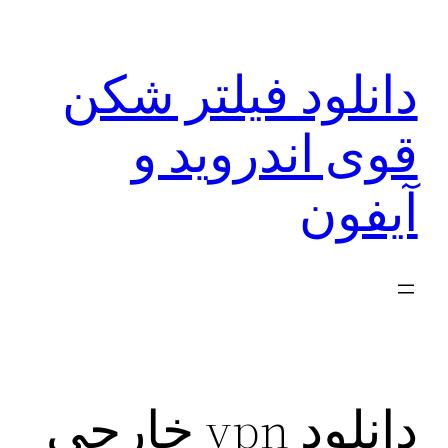
رفتن
به
دانلود فیلتر شکن
محتوا
قوی اندروید و
آیفون
دانلود vpn خارجی