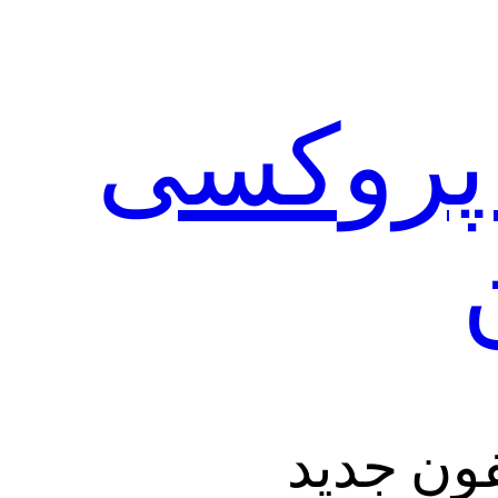
 پروکسی
ون جدید