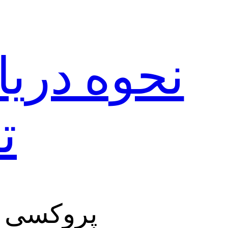
نحوه دری
ت
پروکسی ر