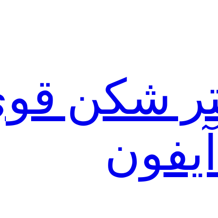
لتر شکن قو
آیفون