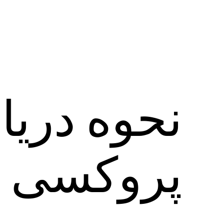
نحوه دریا
پروکسی ت