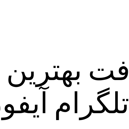
فت بهترین
لگرام آیفو