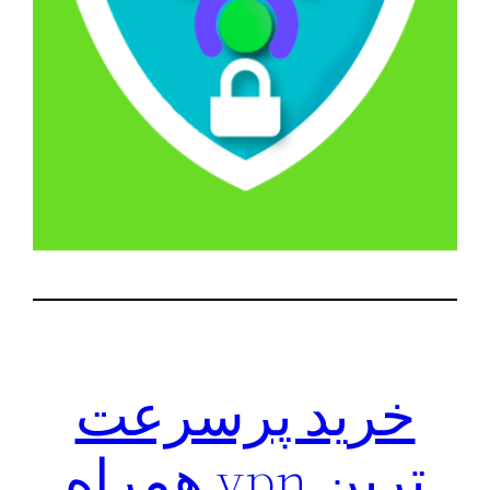
خرید پرسرعت
ترین vpn همراه