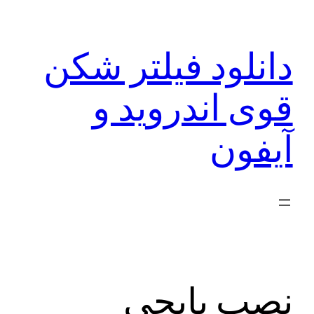
رفتن
به
دانلود فیلتر شکن
محتوا
قوی اندروید و
آیفون
نصب پابجی