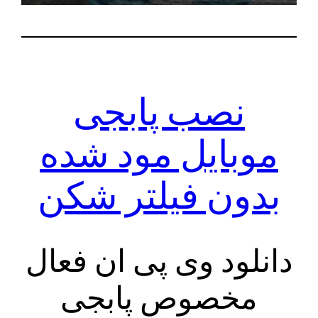
نصب پابجی
موبایل مود شده
بدون فیلتر شکن
دانلود وی پی ان فعال
مخصوص پابجی