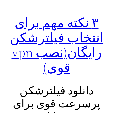
۳ نکته مهم برای
انتخاب فیلترشکن
رایگان(نصب vpn
قوی)
دانلود فیلترشکن
پرسرعت قوی برای