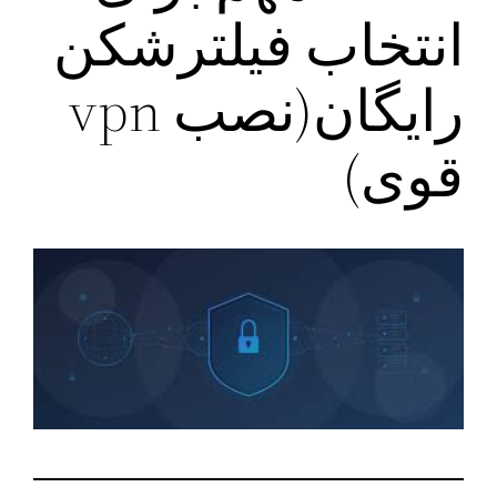
انتخاب فیلترشکن
رایگان(نصب vpn
قوی)