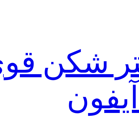
لتر شکن قو
آیفون