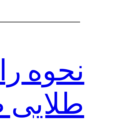
نحوه را
طلایی ض