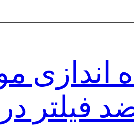
ه اندازی مو
د فیلتر د