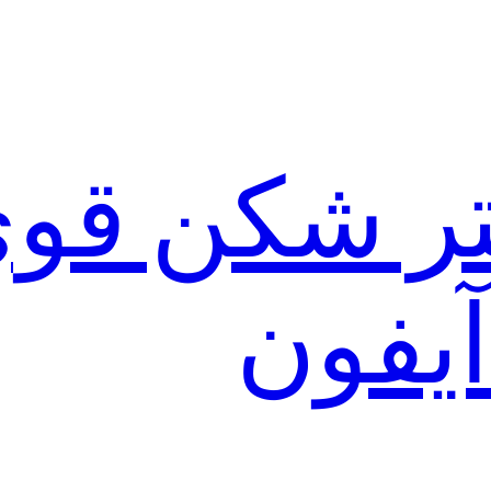
لتر شکن قو
آیفون