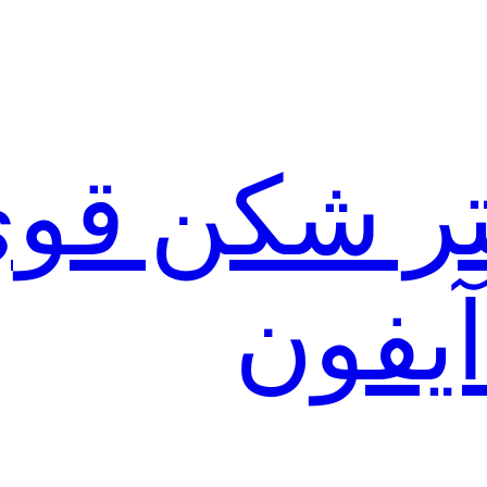
لتر شکن قو
آیفون