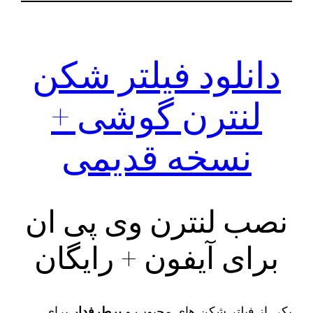
دانلود فیلتر شکن
لنترن گوشی +
نسخه قدیمی
نصب لنترن وی پی ان
برای آیفون + رایگان
یکی از فیلتر شکن های محبوب و
پرطرفدار
برای