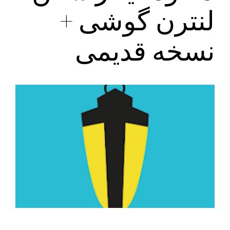
لنترن گوشی +
نسخه قدیمی