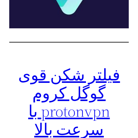
فیلتر شکن قوی
گوگل کروم
protonvpn با
سرعت بالا