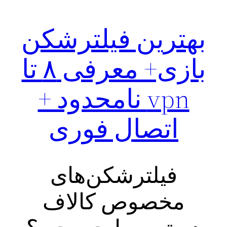
بهترین فیلترشکن
بازی+ معرفی ۸ تا
vpn نامحدود +
اتصال فوری
فیلترشکن‌های
مخصوص کالاف