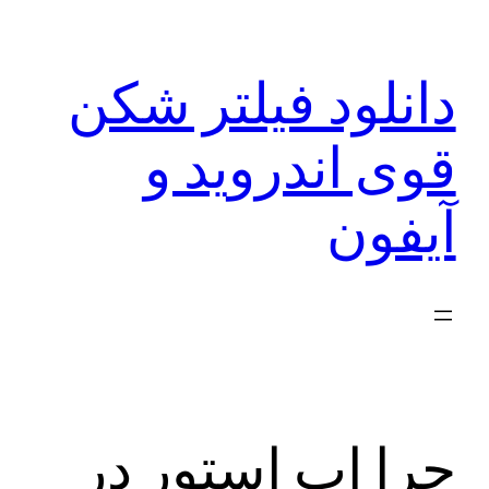
رفتن
به
دانلود فیلتر شکن
محتوا
قوی اندروید و
آیفون
چرا اپ استور در