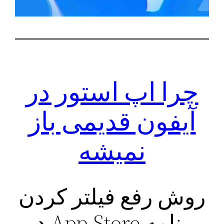
چرا اپ استور در
آیفون قدیمی باز
نمیشه
روش رفع فیلتر کردن
برنامه App Store در