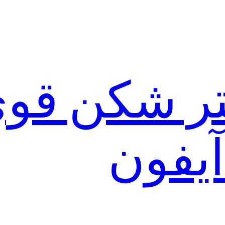
لتر شکن قو
آیفون